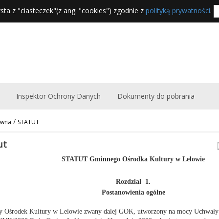
sta z "ciasteczek"(z ang. "cookies") zgodnie z
polityką prywatności
.
Inspektor Ochrony Danych
Dokumenty do pobrania
/
ówna
STATUT
ut
STATUT Gminnego Ośrodka Kultury w Lelowie
Rozdział 1.
Postanowienia ogólne
 Ośrodek Kultury w Lelowie zwany dalej GOK, utworzony na mocy Uchwały