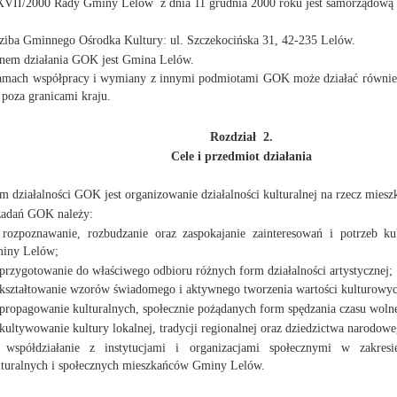
XVII/2000 Rady Gminy Lelów z dnia 11 grudnia 2000 roku jest samorządową in
dziba Gminnego Ośrodka Kultury: ul. Szczekocińska 31, 42-235 Lelów.
enem działania GOK jest Gmina Lelów.
amach współpracy i wymiany z innymi podmiotami GOK może działać również n
 poza granicami kraju.
Rozdział 2.
Cele i przedmiot działania
em działalności GOK jest organizowanie działalności kulturalnej na rzecz mie
zadań GOK należy:
 rozpoznawanie, rozbudzanie oraz zaspokajanie zainteresowań i potrzeb k
iny Lelów;
 przygotowanie do właściwego odbioru różnych form działalności artystycznej;
 kształtowanie wzorów świadomego i aktywnego tworzenia wartości kulturowy
 propagowanie kulturalnych, społecznie pożądanych form spędzania czasu woln
 kultywowanie kultury lokalnej, tradycji regionalnej oraz dziedzictwa narodowe
 współdziałanie z instytucjami i organizacjami społecznymi w zakresi
lturalnych i społecznych mieszkańców Gminy Lelów.