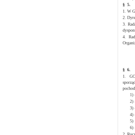
§ 5.
1. W G
2. Dyr
3. Rad
dysponu
4. Rad
Organi
§ 6.
1. GO
sporzą
pochod
1)
2)
3)
4)
5)
6)
2. Roc