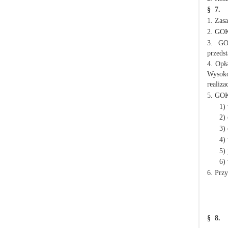
§ 7.
1. Zas
2. GOK 
3. GO
przedst
4. Opł
Wysoko
realizac
5. GOK
1)
2)
3)
4)
5)
6)
6. Przy
§ 8.