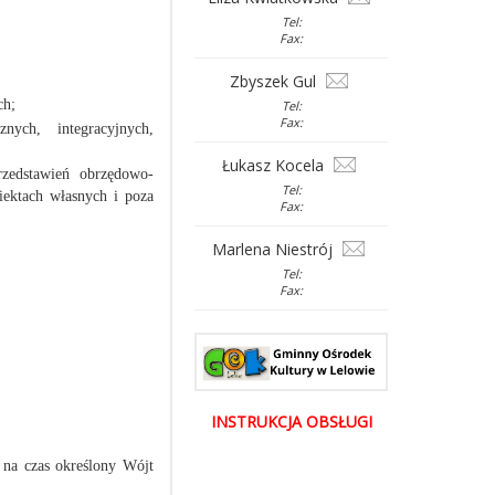
Tel:
Fax:
Zbyszek Gul
ch;
Tel:
Fax:
nych, integracyjnych,
Łukasz Kocela
rzedstawień obrzędowo-
Tel:
iektach własnych i poza
Fax:
Marlena Niestrój
Tel:
Fax:
INSTRUKCJA OBSŁUGI
na czas określony Wójt