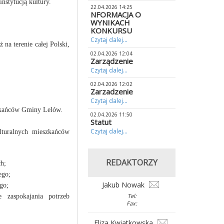
stytucją kultury.
22.04.2026 14:25
NFORMACJA O
WYNIKACH
KONKURSU
Czytaj dalej...
a terenie całej Polski,
02.04.2026 12:04
Zarządzenie
Czytaj dalej...
02.04.2026 12:02
Zarzadzenie
Czytaj dalej...
szkańców Gminy Lelów.
02.04.2026 11:50
Statut
Czytaj dalej...
ulturalnych mieszkańców
REDAKTORZY
ch;
ego;
Jakub Nowak
go;
Tel:
e zaspokajania potrzeb
Fax:
Eliza Kwiatkowska