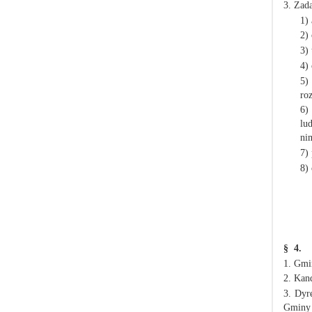
3. Zad
1)
2)
3)
4)
5)
ro
6)
lu
ni
7)
8)
§ 4.
1. Gmi
2. Kan
3. Dyr
Gminy 