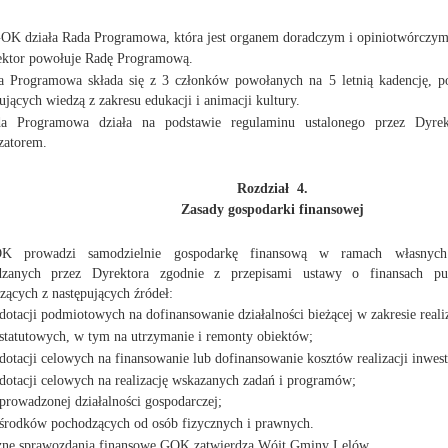
OK działa Rada Programowa, która jest organem doradczym i opiniotwórczym
ektor powołuje Radę Programową.
a Programowa składa się z 3 członków powołanych na 5 letnią kadencję, p
jących wiedzą z zakresu edukacji i animacji kultury.
a Programowa działa na podstawie regulaminu ustalonego przez Dyre
zatorem.
Rozdział 4.
Zasady gospodarki finansowej
K prowadzi samodzielnie gospodarkę finansową w ramach własnych
dzanych przez Dyrektora zgodnie z przepisami ustawy o finansach pu
zących z następujących źródeł:
 dotacji podmiotowych na dofinansowanie działalności bieżącej w zakresie real
 statutowych, w tym na utrzymanie i remonty obiektów;
 dotacji celowych na finansowanie lub dofinansowanie kosztów realizacji inwest
 dotacji celowych na realizację wskazanych zadań i programów;
 prowadzonej działalności gospodarczej;
 środków pochodzących od osób fizycznych i prawnych.
zne sprawozdania finansowe GOK zatwierdza Wójt Gminy Lelów.