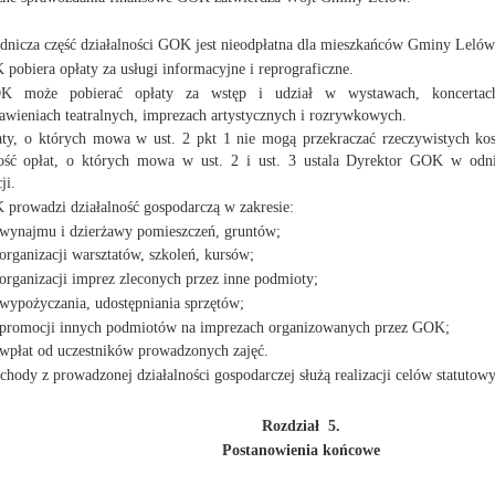
adnicza część działalności GOK jest nieodpłatna dla mieszkańców Gminy Lelów
pobiera opłaty za usługi informacyjne i reprograficzne.
K może pobierać opłaty za wstęp i udział w wystawach, koncertach,
awieniach teatralnych, imprezach artystycznych i rozrywkowych.
aty, o których mowa w ust. 2 pkt 1 nie mogą przekraczać rzeczywistych ko
ść opłat, o których mowa w ust. 2 i ust. 3 ustala Dyrektor GOK w odni
ji.
 prowadzi działalność gospodarczą w zakresie:
 wynajmu i dzierżawy pomieszczeń, gruntów;
 organizacji warsztatów, szkoleń, kursów;
 organizacji imprez zleconych przez inne podmioty;
 wypożyczania, udostępniania sprzętów;
 promocji innych podmiotów na imprezach organizowanych przez GOK;
 wpłat od uczestników prowadzonych zajęć.
chody z prowadzonej działalności gospodarczej służą realizacji celów statutow
Rozdział 5.
Postanowienia końcowe