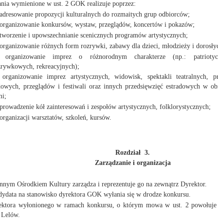
ania wymienione w ust. 2 GOK realizuje poprzez:
 adresowanie propozycji kulturalnych do rozmaitych grup odbiorców;
 organizowanie konkursów, wystaw, przeglądów, koncertów i pokazów;
 tworzenie i upowszechnianie scenicznych programów artystycznych;
 organizowanie różnych form rozrywki, zabawy dla dzieci, młodzieży i dorosły
 organizowanie imprez o różnorodnym charakterze (np.: patriotycz
zrywkowych, rekreacyjnych);
 organizowanie imprez artystycznych, widowisk, spektakli teatralnych, p
dowych, przeglądów i festiwali oraz innych przedsięwzięć estradowych w ob
mi;
 prowadzenie kół zainteresowań i zespołów artystycznych, folklorystycznych;
 organizacji warsztatów, szkoleń, kursów.
Rozdział 3.
Zarządzanie i organizacja
nnym Ośrodkiem Kultury zarządza i reprezentuje go na zewnątrz Dyrektor.
dydata na stanowisko dyrektora GOK wyłania się w drodze konkursu.
ektora wyłonionego w ramach konkursu, o którym mowa w ust. 2 powołuje 
Lelów.