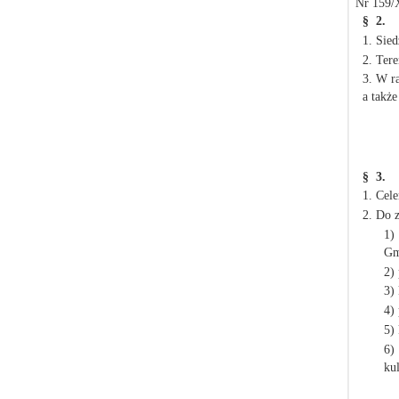
Nr 159/
§ 2.
1. Sie
2. Ter
3. W r
a także
§ 3.
1. Cel
2. Do 
1)
Gm
2)
3)
4)
5)
6)
ku