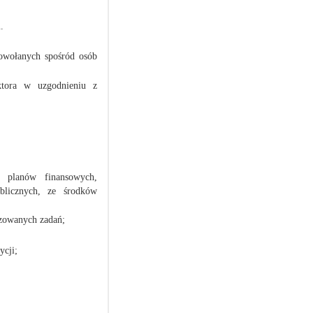
.
owołanych spośród osób
ktora w uzgodnieniu z
 planów finansowych,
blicznych, ze środków
izowanych zadań;
ycji;