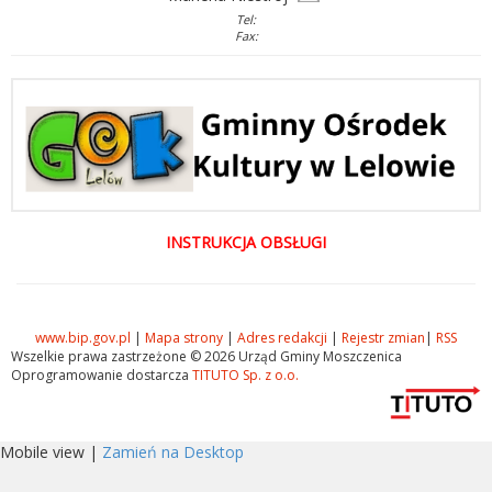
Tel:
Fax:
INSTRUKCJA OBSŁUGI
www.bip.gov.pl
|
Mapa strony
|
Adres redakcji
|
Rejestr zmian
|
RSS
Wszelkie prawa zastrzeżone © 2026 Urząd Gminy Moszczenica
Oprogramowanie dostarcza
TITUTO Sp. z o.o.
Mobile view |
Zamień na Desktop