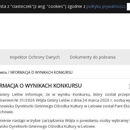
sta z "ciasteczek"(z ang. "cookies") zgodnie z
polityką prywatności
.
Inspektor Ochrony Danych
Dokumenty do pobrania
/
ówna
NFORMACJA O WYNIKACH KONKURSU
RMACJA O WYNIKACH KONKURSU
Gminy Lelów informuje, że w wyniku Konkursu, który został prze
zeniem Nr 31/2026 Wójta Gminy Lelów z dnia 24 marca 2026 r. osobą w
nowisku Dyrektorki Gminnego Ośrodka Kultury w Lelowie został Pani Eli
chowie.
nienie nastąpi w trybie zarządzenia Wójta o powołaniu osoby wybrane
isko Dyrektorki Gminnego Ośrodka Kultury w Lelowie.