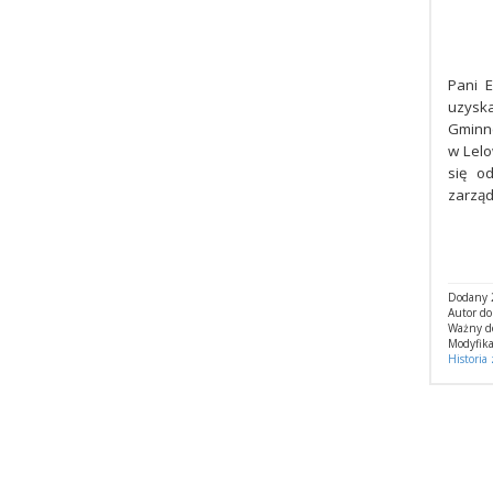
Pani E
uzyska
Gminne
w Lelo
się o
zarząd
Dodany 2
Autor d
Ważny d
Modyfika
Historia