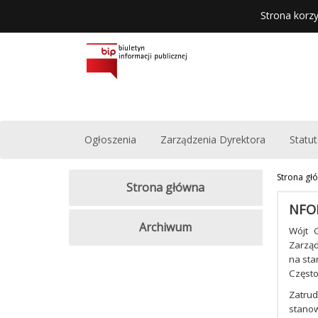
Strona korzy
Ogłoszenia
Zarządzenia Dyrektora
Statut
Strona gł
Strona główna
NFO
Archiwum
Wójt 
Zarząd
na sta
Często
Zatrud
stanow