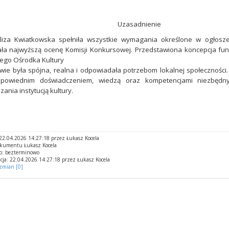
Uzasadnienie
liza Kwiatkowska spełniła wszystkie wymagania określone w ogłosz
ła najwyższą ocenę Komisji Konkursowej. Przedstawiona koncepcja fun
go Ośrodka Kultury
wie była spójna, realna i odpowiadała potrzebom lokalnej społecznośc
dpowiednim doświadczeniem, wiedzą oraz kompetencjami niezbędn
zania instytucją kultury.
2.04.2026 14:27:18 przez Łukasz Kocela
okumentu Łukasz Kocela
o: bezterminowo
cja: 22.04.2026 14:27:18 przez Łukasz Kocela
 zmian [0]