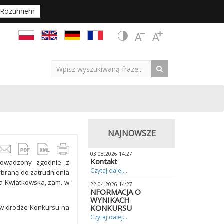
Rozumiem
NAJNOWSZE
03.08.2026 14:27
Kontakt
prowadzony zgodnie z
Czytaj dalej...
ybraną do zatrudnienia
za Kwiatkowska, zam. w
22.04.2026 14:27
NFORMACJA O
WYNIKACH
j w drodze Konkursu na
KONKURSU
Czytaj dalej...